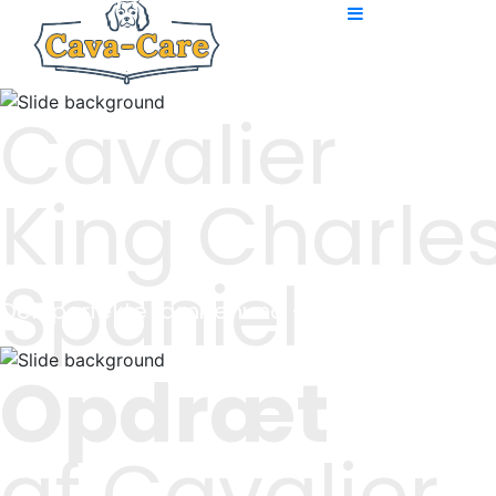
Cavalier
King Charle
Spaniel
Den perfekte familiehund – både for børn o
Opdræt
af Cavalier