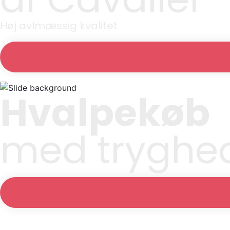
Høj avlmæssig kvalitet
Hvalpekøb
med tryghe